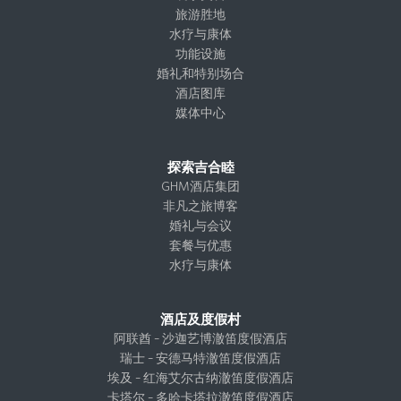
a
k
n
r
旅游胜地
m
水疗与康体
功能设施
婚礼和特别场合
酒店图库
媒体中心
探索吉合睦
GHM酒店集团
非凡之旅博客
婚礼与会议
套餐与优惠
水疗与康体
酒店及度假村
阿联酋 – 沙迦艺博澈笛度假酒店
瑞士 – 安德马特澈笛度假酒店
埃及 – 红海艾尔古纳澈笛度假酒店
卡塔尔 – 多哈卡塔拉澈笛度假酒店