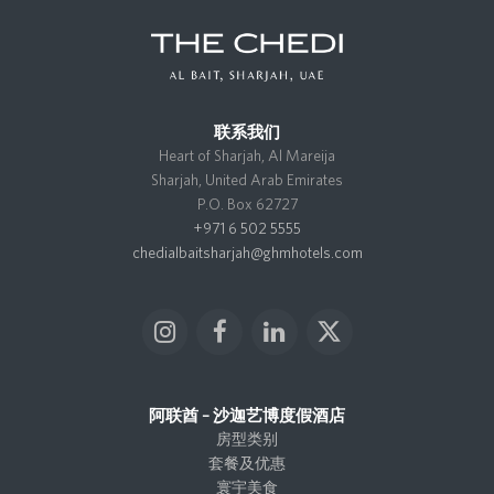
联系我们
Heart of Sharjah, Al Mareija
Sharjah, United Arab Emirates
P.O. Box 62727
+971 6 502 5555
chedialbaitsharjah@ghmhotels.com
I
F
L
X
n
a
i
T
s
c
n
w
t
e
k
i
阿联酋 – 沙迦艺博度假酒店
a
b
e
t
房型类别
g
o
d
t
套餐及优惠
r
o
I
e
寰宇美食