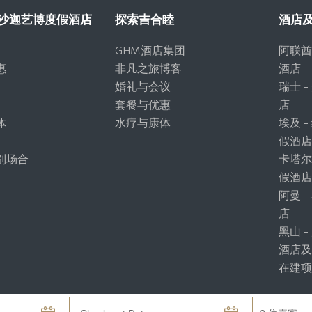
– 沙迦艺博度假酒店
探索吉合睦
酒店
GHM酒店集团
阿联酋
惠
非凡之旅博客
酒店
婚礼与会议
瑞士 
套餐与优惠
店
体
水疗与康体
埃及 
假酒
别场合
卡塔尔
假酒
阿曼 
店
黑山 
酒店
在建