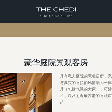
豪华庭院景观客房
具有私人庭院的宽敞居所，完
与真实的阿拉伯风情融为一体
具（包括气派的大床），巧妙
区，以及附近最古老的阿联酋传统
起。