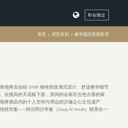
即刻预定
首页
»
房型类别
»
豪华庭院景观客房
美地将吉合睦 GHM 独有的亚洲式设计、舒适奢华细节
。在挑高的天花板下面，房间的会客区古色古香的家
地将酒店内的个人空间与周边的沙迦之心文化遗产
市集——阿尔阿沙市集（Souq Al Arsah）联系在一