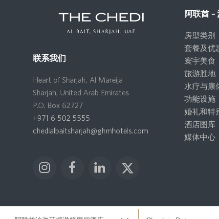
阿联酋 
房型类别
套餐及优
联系我们
寰宇美食
旅游胜地
Heart of Sharjah, Al Mareija
水疗与康
Sharjah, United Arab Emirates
功能设施
P.O. Box 62727
婚礼和特
+971 6 502 5555
酒店图库
chedialbaitsharjah@ghmhotels.com
媒体中心
I
F
L
X
n
a
i
T
s
c
n
w
t
e
k
i