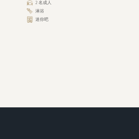
2 名成人
淋浴
迷你吧