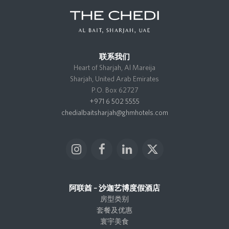
联系我们
Heart of Sharjah, Al Mareija
Sharjah, United Arab Emirates
P.O. Box 62727
+971 6 502 5555
chedialbaitsharjah@ghmhotels.com
I
F
L
X
n
a
i
T
s
c
n
w
t
e
k
i
阿联酋 – 沙迦艺博度假酒店
a
b
e
t
房型类别
g
o
d
t
套餐及优惠
r
o
I
e
寰宇美食