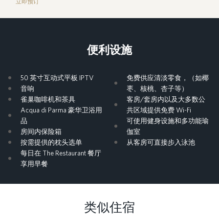
立即预订
便利设施
50 英寸互动式平板 IPTV
免费供应清淡零食，（如椰
音响
枣、核桃、杏子等）
雀巢咖啡机和茶具
客房/套房内以及大多数公
Acqua di Parma 豪华卫浴用
共区域提供免费 Wi-Fi
品
可使用健身设施和多功能瑜
房间内保险箱
伽室
按需提供的枕头选单
从客房可直接步入泳池
每日在 The Restaurant 餐厅
享用早餐
类似住宿