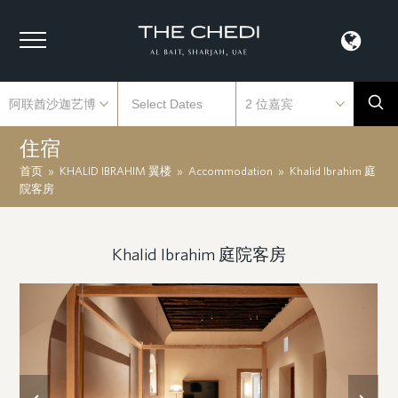
住宿
首页
»
KHALID IBRAHIM 翼楼
»
Accommodation
»
Khalid Ibrahim 庭
院客房
Khalid Ibrahim 庭院客房
previous
next