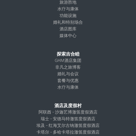
a
k
n
r
旅游胜地
m
水疗与康体
功能设施
婚礼和特别场合
酒店图库
媒体中心
探索吉合睦
GHM酒店集团
非凡之旅博客
婚礼与会议
套餐与优惠
水疗与康体
酒店及度假村
阿联酋 – 沙迦艺博澈笛度假酒店
瑞士 – 安德马特澈笛度假酒店
埃及 – 红海艾尔古纳澈笛度假酒店
卡塔尔 – 多哈卡塔拉澈笛度假酒店