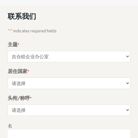
联系我们
"
" indicates required fields
*
主题
*
居住国家
*
头衔/称呼
*
Name
*
名