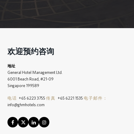
欢迎预约咨询
地址
General Hotel Management Ltd.
6001 Beach Road, #21-09
Singapore 199589
电话
+65 6223 3755
传真
+65 6221 1535
电子邮件：
info@ghmhotels.com
Facebook
Twitter
LinkedIn
Instagram