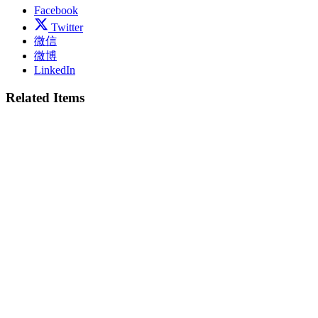
Facebook
Twitter
微信
微博
LinkedIn
Related Items