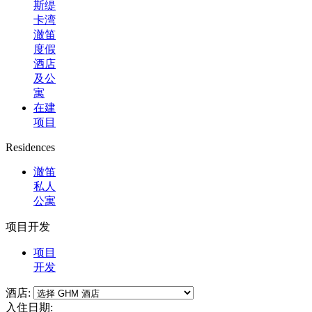
斯缇
卡湾
澈笛
度假
酒店
及公
寓
在建
项目
Residences
澈笛
私人
公寓
项目开发
项目
开发
酒店:
入住日期: