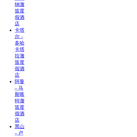
纳澈
笛度
假酒
店
卡塔
尔 –
多哈
卡塔
拉澈
笛度
假酒
店
阿曼
– 马
斯喀
特澈
笛度
假酒
店
黑山
– 卢