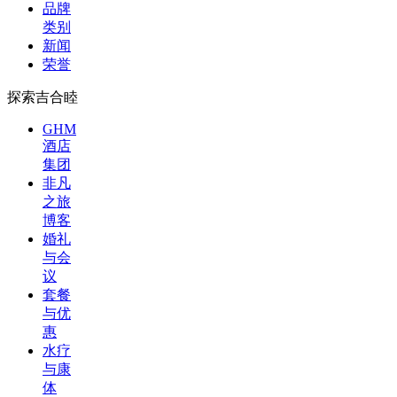
品牌
类别
新闻
荣誉
探索吉合睦
GHM
酒店
集团
非凡
之旅
博客
婚礼
与会
议
套餐
与优
惠
水疗
与康
体