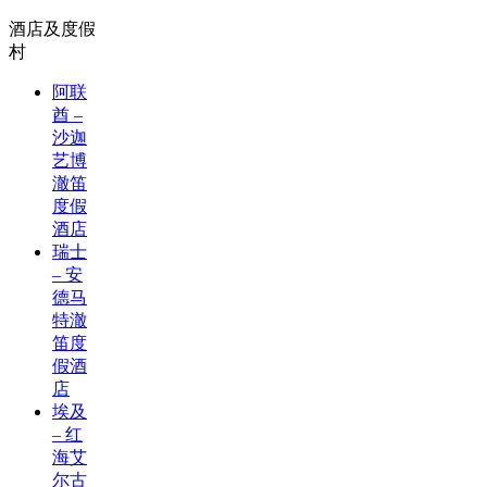
酒店及度假
村
阿联
酋 –
沙迦
艺博
澈笛
度假
酒店
瑞士
– 安
德马
特澈
笛度
假酒
店
埃及
– 红
海艾
尔古