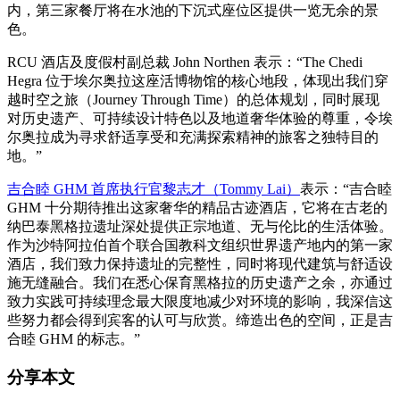
内，第三家餐厅将在水池的下沉式座位区提供一览无余的景
色。
RCU 酒店及度假村副总裁 John Northen 表示：“The Chedi
Hegra 位于埃尔奥拉这座活博物馆的核心地段，体现出我们穿
越时空之旅（Journey Through Time）的总体规划，同时展现
对历史遗产、可持续设计特色以及地道奢华体验的尊重，令埃
尔奥拉成为寻求舒适享受和充满探索精神的旅客之独特目的
地。”
吉合睦 GHM 首席执行官黎志才（Tommy Lai）
表示：“吉合睦
GHM 十分期待推出这家奢华的精品古迹酒店，它将在古老的
纳巴泰黑格拉遗址深处提供正宗地道、无与伦比的生活体验。
作为沙特阿拉伯首个联合国教科文组织世界遗产地内的第一家
酒店，我们致力保持遗址的完整性，同时将现代建筑与舒适设
施无缝融合。我们在悉心保育黑格拉的历史遗产之余，亦通过
致力实践可持续理念最大限度地减少对环境的影响，我深信这
些努力都会得到宾客的认可与欣赏。缔造出色的空间，正是吉
合睦 GHM 的标志。”
分享本文