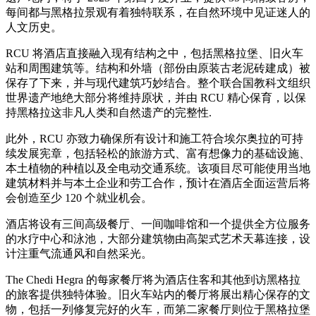
每间都与黑格拉景观有着独特联系，在自然环境中见证迷人的
人文历史。
RCU 将酒店直接融入现有结构之中，包括黑格拉堡、旧火车
站和周围建筑等。结构和外墙（部份由原装古老泥砖建成）被
保存了下来，并与现代建筑巧妙结合。整个联合国教科文组织
世界遗产地绝大部分将维持原状，并由 RCU 精心保育，以保
持黑格拉这非凡人类和自然遗产的完整性.
此外，RCU 亦致力确保所有设计和施工符合埃尔奥拉的可持
续发展宪章，包括轻松的旅游方式、富有想像力的基础设施、
本土植物的种植以及全电动交通系统。该项目尽可能使用当地
建筑材料并与本土企业和劳工合作，预计在酒店全面运营后将
会创造至少 120 个就业机会。
酒店将设有三间高级餐厅、一间咖啡馆和一个提供全方位服务
的水疗中心和泳池，大部分建筑物由高架式艺术天幕连接，设
计注重气流通风和自然采光。
The Chedi Hegra 的每家餐厅将为酒店住客和其他到访黑格拉
的旅客提供独特体验。旧火车站内的餐厅将展出精心保存的文
物，包括一列修复完好的火车，而第二家餐厅则位于黑格拉堡